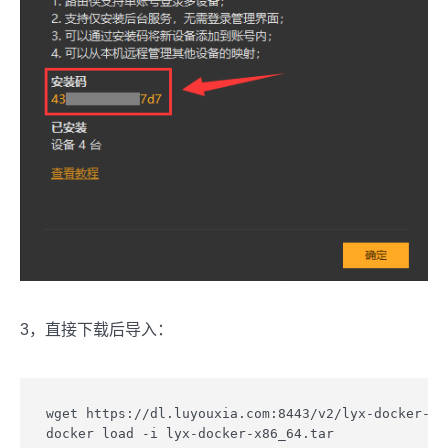
3，直接下载后导入：
wget https://dl.luyouxia.com:8443/v2/lyx-docker-x86