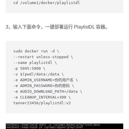
cd /volume1/docker/playlistdl
3，输入下面命令，一键部署运行 PlaylistDL 容器。
sudo docker run -d \

--restart unless-stopped \

--name playlistdl \

-p 5045:5000 \

-v $(pwd)/data:/data \

-e ADMIN_USERNAME=你的用户名 \

-e ADMIN_PASSWORD=你的密码 \

-e AUDIO_DOWNLOAD_PATH=/data \

-e CLEANUP_INTERVAL=300 \

tanner23456/playlistdl:v2