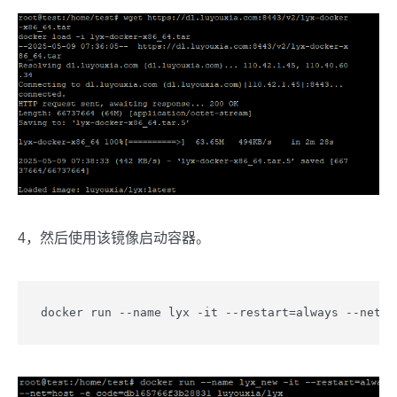
4，然后使用该镜像启动容器。
docker run --name lyx -it --restart=always --net=h