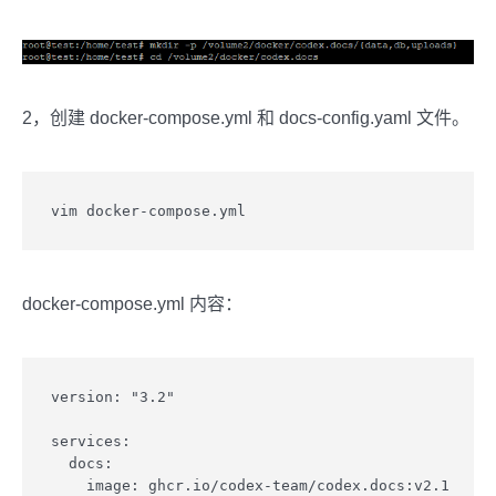
2，创建 docker-compose.yml 和 docs-config.yaml 文件。
vim docker-compose.yml
docker-compose.yml 内容：
version: "3.2"

services:

  docs:

    image: ghcr.io/codex-team/codex.docs:v2.1
