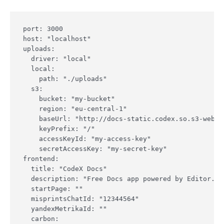
port: 3000

host: "localhost"

uploads:

  driver: "local"

  local:

    path: "./uploads"

  s3:

    bucket: "my-bucket"

    region: "eu-central-1"

    baseUrl: "http://docs-static.codex.so.s3-websi
    keyPrefix: "/"

    accessKeyId: "my-access-key"

    secretAccessKey: "my-secret-key"

frontend:

  title: "CodeX Docs"

  description: "Free Docs app powered by Editor.js 
  startPage: ""

  misprintsChatId: "12344564"

  yandexMetrikaId: ""

  carbon:
