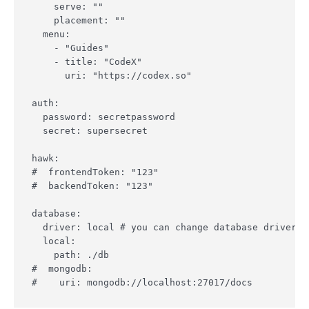
    serve: ""

    placement: ""

  menu:

    - "Guides"

    - title: "CodeX"

      uri: "https://codex.so"

auth:

  password: secretpassword

  secret: supersecret

hawk:

#  frontendToken: "123"

#  backendToken: "123"

database:

  driver: local # you can change database driver h
  local:

    path: ./db

#  mongodb:
