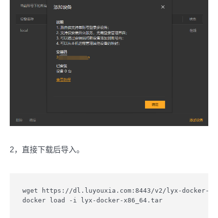
2，直接下载后导入。
wget https://dl.luyouxia.com:8443/v2/lyx-docker-x86
docker load -i lyx-docker-x86_64.tar