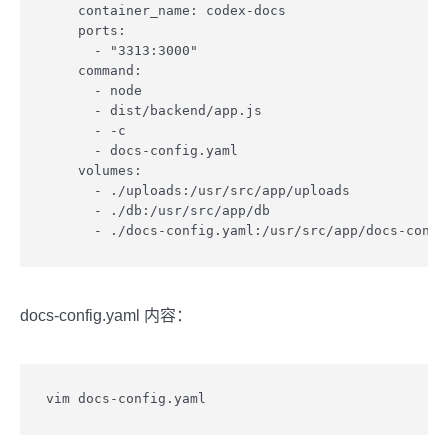
    container_name: codex-docs

    ports:

      - "3313:3000"

    command:

      - node

      - dist/backend/app.js

      - -c

      - docs-config.yaml

    volumes:

      - ./uploads:/usr/src/app/uploads

      - ./db:/usr/src/app/db

docs-config.yaml 内容：
vim docs-config.yaml