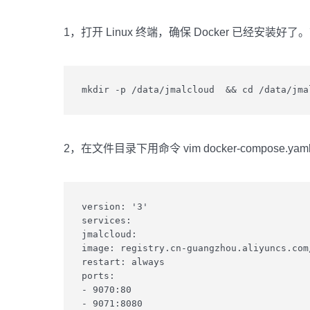
1，打开 Linux 终端，确保 Docker 已经安装好了
mkdir -p /data/jmalcloud  && cd /data/jma
2，在文件目录下用命令 vim docker-compos
version: '3'

services:

jmalcloud:

image: registry.cn-guangzhou.aliyuncs.com
restart: always

ports:

- 9070:80

- 9071:8080
