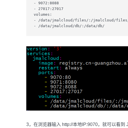
- 9072:8088

- 27017:27017

volumes:

- /data/jmalcloud/files/:/jmalcloud/files/
- /data/jmalcloud/db/:/data/db/
3，在浏览器输入 http://本地IP:9070，就可以