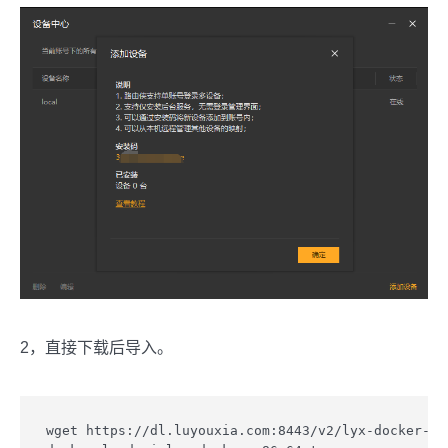
2，直接下载后导入。
wget https://dl.luyouxia.com:8443/v2/lyx-docker-x86