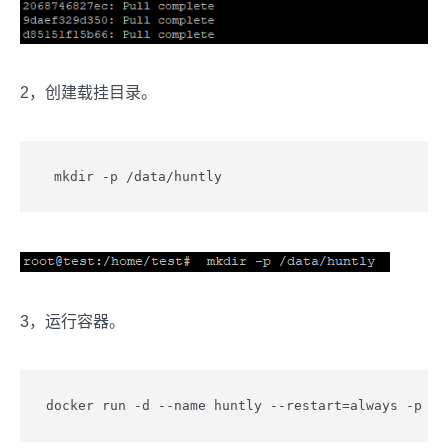
2，创建载挂目录。
 mkdir -p /data/huntly
3，运行容器。
docker run -d --name huntly --restart=always -p 78