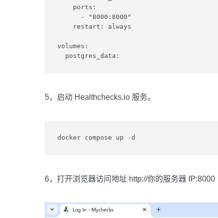
    ports:

      - "8000:8000"

    restart: always

volumes:

  postgres_data:
5，启动 Healthchecks.io 服务。
docker compose up -d
6，打开浏览器访问地址 http://你的服务器 IP:8000