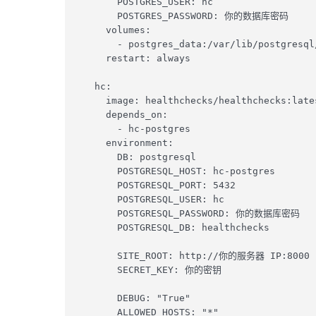
      POSTGRES_USER: hc

      POSTGRES_PASSWORD: 你的数据库密码

    volumes:

      - postgres_data:/var/lib/postgresql/
    restart: always

  hc:

    image: healthchecks/healthchecks:lates
    depends_on:

      - hc-postgres

    environment:

      DB: postgresql

      POSTGRESQL_HOST: hc-postgres

      POSTGRESQL_PORT: 5432

      POSTGRESQL_USER: hc

      POSTGRESQL_PASSWORD: 你的数据库密码

      POSTGRESQL_DB: healthchecks

      SITE_ROOT: http://你的服务器 IP:8000

      SECRET_KEY: 你的密钥

      DEBUG: "True"

      ALLOWED_HOSTS: "*"
