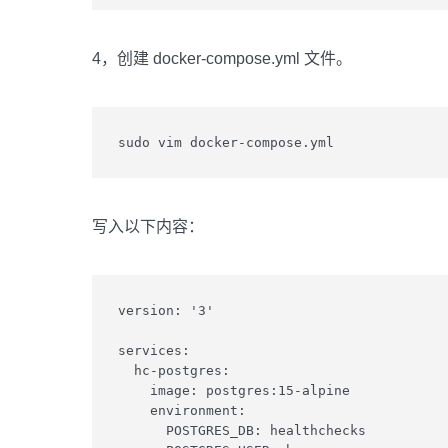
4，创建 docker-compose.yml 文件。
sudo vim docker-compose.yml
写入以下内容：
version: '3'

services:

  hc-postgres:

    image: postgres:15-alpine

    environment:

      POSTGRES_DB: healthchecks
