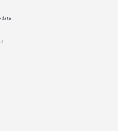
data

t
