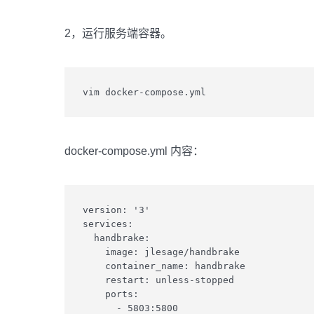
2，运行服务端容器。
vim docker-compose.yml
docker-compose.yml 内容：
version: '3'

services:

  handbrake:

    image: jlesage/handbrake

    container_name: handbrake

    restart: unless-stopped

    ports:

      - 5803:5800
