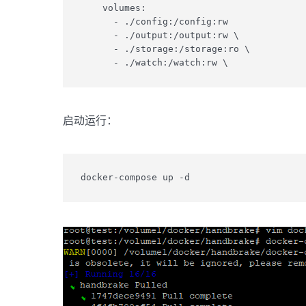
    volumes:

      - ./config:/config:rw

      - ./output:/output:rw \

      - ./storage:/storage:ro \

启动运行：
docker-compose up -d