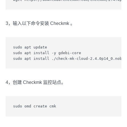
3，输入以下命令安装 Checkmk 。
sudo apt update

sudo apt install -y gdebi-core

sudo apt install ./check-mk-cloud-2.4.0p14_0.noble
4，创建 Checkmk 监控站点。
sudo omd create cmk