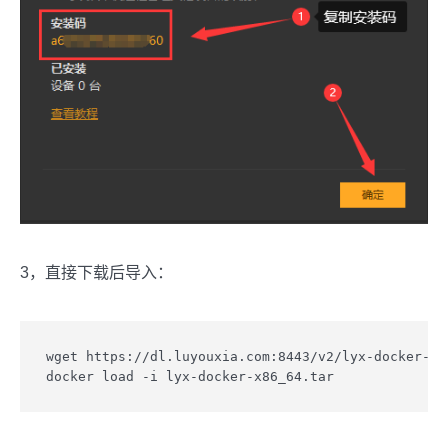
3，直接下载后导入：
wget https://dl.luyouxia.com:8443/v2/lyx-docker-x86
docker load -i lyx-docker-x86_64.tar