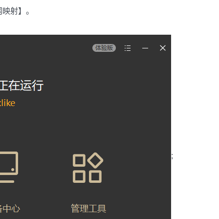
网映射】。
;