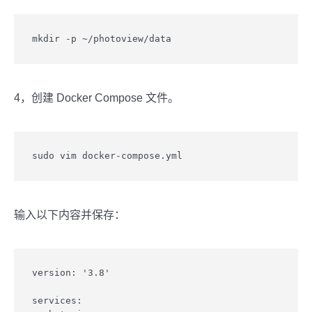
mkdir -p ~/photoview/data
4，创建 Docker Compose 文件。
sudo vim docker-compose.yml
输入以下内容并保存：
version: '3.8'

services:
