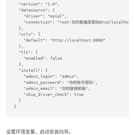
  "version": "1.0",

  "datasource": {

    "driver": "mysql",

    "connection": "root:你的数据库密码@tcp(localhost:33
  },

  "urls": {

    "default": "http://localhost:8080"

  },

  "tls": {

    "enabled": false

  },

  "install": {

    "admin_login": "admin",

    "admin_password": "你的账号密码",

    "admin_email": "你的联络邮箱",

    "skip_driver_check": true

  }

}
设置环境变量，启动安装向导。