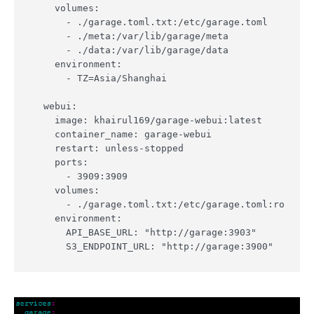
    volumes:

      - ./garage.toml.txt:/etc/garage.toml

      - ./meta:/var/lib/garage/meta

      - ./data:/var/lib/garage/data

    environment:

      - TZ=Asia/Shanghai

  webui:

    image: khairul169/garage-webui:latest

    container_name: garage-webui

    restart: unless-stopped

    ports:

      - 3909:3909

    volumes:

      - ./garage.toml.txt:/etc/garage.toml:ro

    environment:

      API_BASE_URL: "http://garage:3903"

      S3_ENDPOINT_URL: "http://garage:3900"