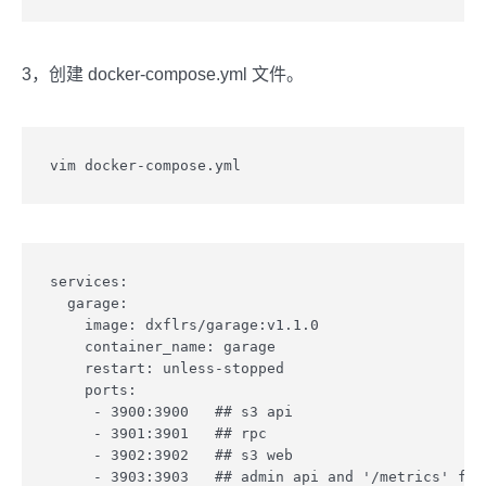
3，创建 docker-compose.yml 文件。
services:

  garage:

    image: dxflrs/garage:v1.1.0

    container_name: garage

    restart: unless-stopped

    ports:

     - 3900:3900   ## s3 api

     - 3901:3901   ## rpc

     - 3902:3902   ## s3 web

     - 3903:3903   ## admin api and '/metrics' for 