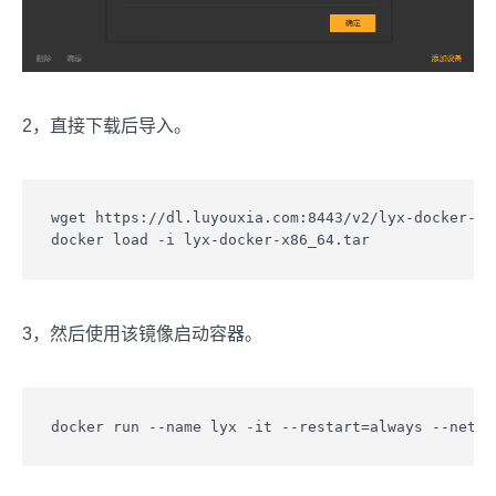
2，直接下载后导入。
wget https://dl.luyouxia.com:8443/v2/lyx-docker-x86
docker load -i lyx-docker-x86_64.tar
3，然后使用该镜像启动容器。
docker run --name lyx -it --restart=always --ne