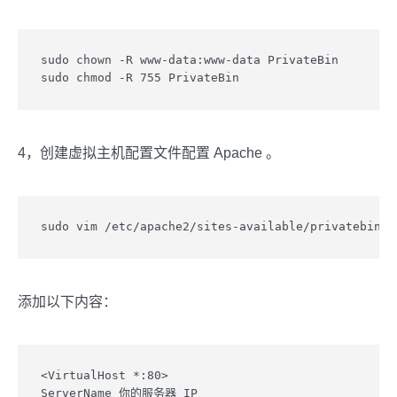
sudo chown -R www-data:www-data PrivateBin

sudo chmod -R 755 PrivateBin
4，创建虚拟主机配置文件配置 Apache 。
sudo vim /etc/apache2/sites-available/privatebin.c
添加以下内容：
<VirtualHost *:80>

ServerName 你的服务器 IP
