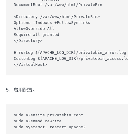
DocumentRoot /var/www/html/PrivateBin

<Directory /var/www/html/PrivateBin>

Options -Indexes +FollowSymLinks

AllowOverride All

Require all granted

</Directory>

ErrorLog ${APACHE_LOG_DIR}/privatebin_error.log

CustomLog ${APACHE_LOG_DIR}/privatebin_access.log c
</VirtualHost>
5，启用配置。
sudo a2ensite privatebin.conf

sudo a2enmod rewrite

sudo systemctl restart apache2