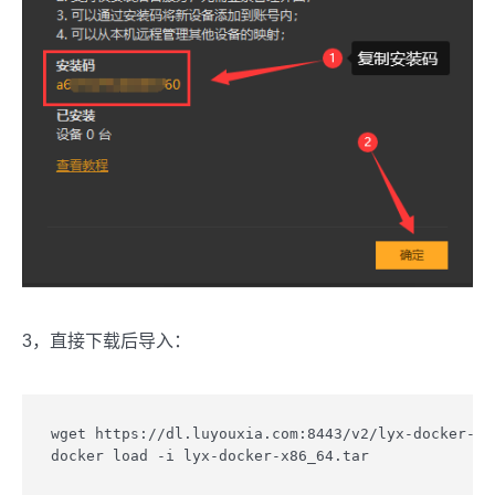
3，直接下载后导入：
wget https://dl.luyouxia.com:8443/v2/lyx-docker-x86
docker load -i lyx-docker-x86_64.tar