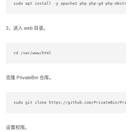
sudo apt install -y apache2 php php-gd php-mbstrin
3，进入 web 目录。
cd /var/www/html
克隆 PrivateBin 仓库。
sudo git clone https://github.com/PrivateBin/Priva
设置权限。