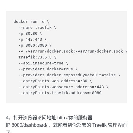
docker run -d \

  --name traefik \

  -p 80:80 \

  -p 443:443 \

  -p 8080:8080 \

  -v /var/run/docker.sock:/var/run/docker.sock \

  traefik:v3.5.0 \

  --api.insecure=true \

  --providers.docker=true \

  --providers.docker.exposedByDefault=false \

  --entryPoints.web.address=:80 \

  --entryPoints.websecure.address=:443 \

  --entryPoints.traefik.address=:8080
4，打开浏览器访问地址 http://你的服务器
IP:8080/dashboard/ ，就能看到你部署的 Traefik 管理界面
了。