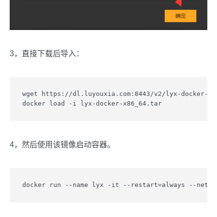
3，直接下载后导入：
wget https://dl.luyouxia.com:8443/v2/lyx-docker-x86
docker load -i lyx-docker-x86_64.tar
4，然后使用该镜像启动容器。
docker run --name lyx -it --restart=always --net=h