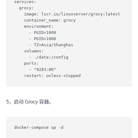
services:

  grocy:

    image: lscr.io/linuxserver/grocy:latest

    container_name: grocy

    environment:

      - PUID=1000

      - PGID=1000

      - TZ=Asia/Shanghai

    volumes:

      - ./data:/config

    ports:

      - "9283:80"

    restart: unless-stopped
5，启动 Grocy 容器。
docker-compose up -d