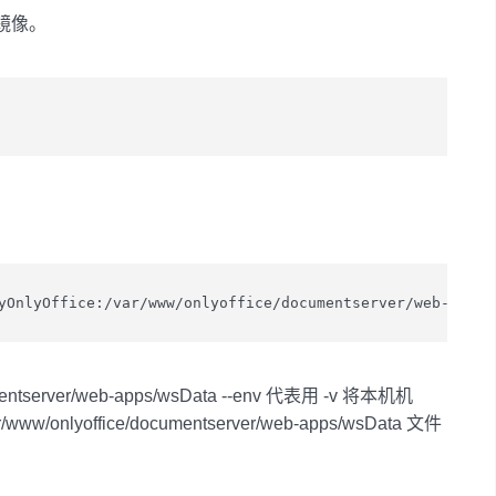
e 镜像。
yOnlyOffice:/var/www/onlyoffice/documentserver/web-apps/
ocumentserver/web-apps/wsData --env 代表用 -v 将本机机
www/onlyoffice/documentserver/web-apps/wsData 文件