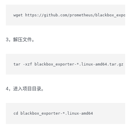
wget https://github.com/prometheus/blackbox_export
3，解压文件。
tar -xzf blackbox_exporter-*.linux-amd64.tar.gz
4，进入项目目录。
cd blackbox_exporter-*.linux-amd64