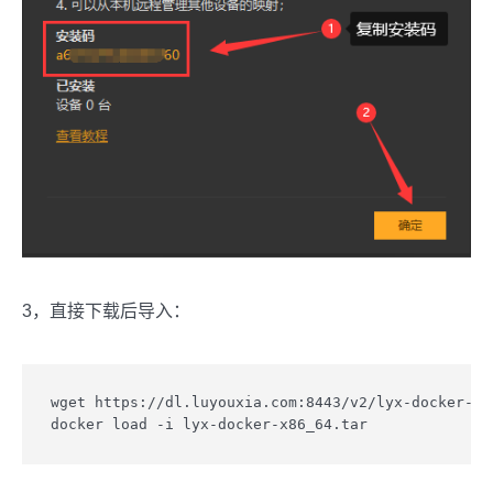
3，直接下载后导入：
wget https://dl.luyouxia.com:8443/v2/lyx-docker-x86
docker load -i lyx-docker-x86_64.tar