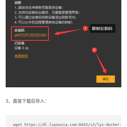
3，直接下载后导入：
wget https://dl.luyouxia.com:8443/v2/lyx-docker-x86