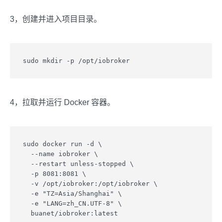
3，创建并进入项目目录。
sudo mkdir -p /opt/iobroker
4，拉取并运行 Docker 容器。
sudo docker run -d \

  --name iobroker \

  --restart unless-stopped \

  -p 8081:8081 \

  -v /opt/iobroker:/opt/iobroker \

  -e "TZ=Asia/Shanghai" \

  -e "LANG=zh_CN.UTF-8" \

  buanet/iobroker:latest