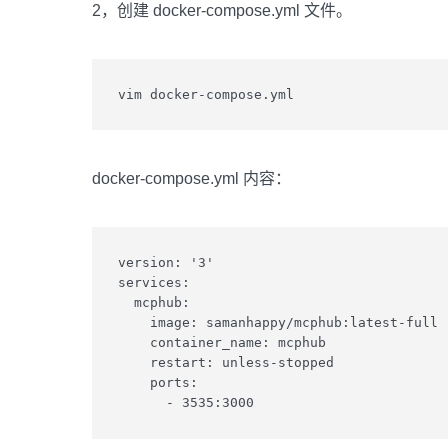
2，创建 docker-compose.yml 文件。
vim docker-compose.yml
docker-compose.yml 内容：
version: '3'

services:

  mcphub:

    image: samanhappy/mcphub:latest-full

    container_name: mcphub

    restart: unless-stopped

    ports:
