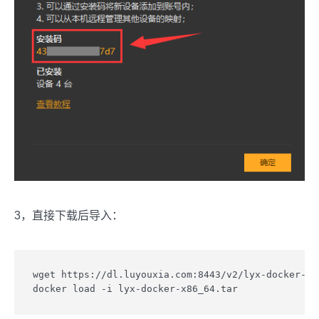
3，直接下载后导入：
wget https://dl.luyouxia.com:8443/v2/lyx-docker-x86