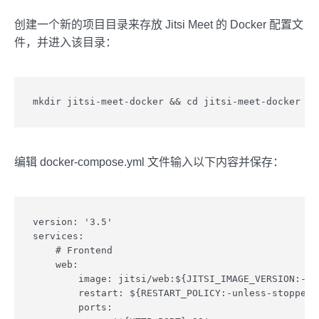
创建一个新的项目目录来存放 Jitsi Meet 的 Docker 配置文
件，并进入该目录：
mkdir jitsi-meet-docker && cd jitsi-meet-docker
编辑 docker-compose.yml 文件输入以下内容并保存：
version: '3.5'

services:

    # Frontend

    web:

        image: jitsi/web:${JITSI_IMAGE_VERSION:-uns
        restart: ${RESTART_POLICY:-unless-stopped}

        ports:
