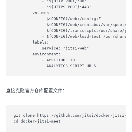
            - '${HTTP_PORT}:80'

            - '${HTTPS_PORT}:443'

        volumes:

            - ${CONFIG}/web:/config:Z

            - ${CONFIG}/web/crontabs:/var/spool/cro
            - ${CONFIG}/transcripts:/usr/share/jits
            - ${CONFIG}/web/load-test:/usr/share/ji
        labels:

            service: "jitsi-web"

        environment:

            - AMPLITUDE_ID

直接克隆官方仓库配置文件：
git clone https://github.com/jitsi/docker-jitsi-mee
cd docker-jitsi-meet