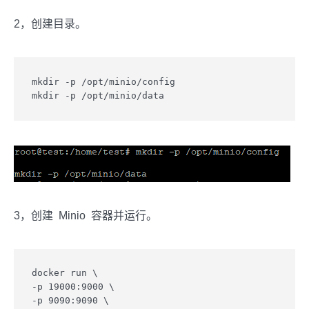
2，创建目录。
mkdir -p /opt/minio/config

mkdir -p /opt/minio/data
3，创建 Minio 容器并运行。
docker run \

-p 19000:9000 \

-p 9090:9090 \
