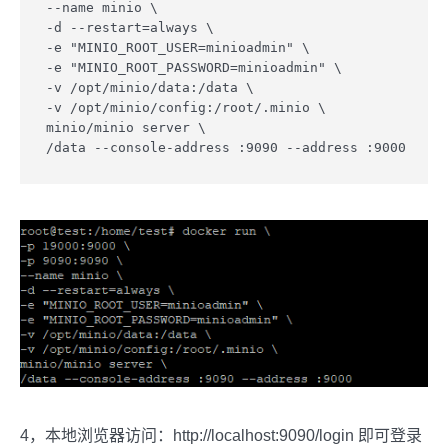
--name minio \

-d --restart=always \

-e "MINIO_ROOT_USER=minioadmin" \

-e "MINIO_ROOT_PASSWORD=minioadmin" \

-v /opt/minio/data:/data \

-v /opt/minio/config:/root/.minio \

minio/minio server \

4，本地浏览器访问：http://localhost:9090/login 即可登录