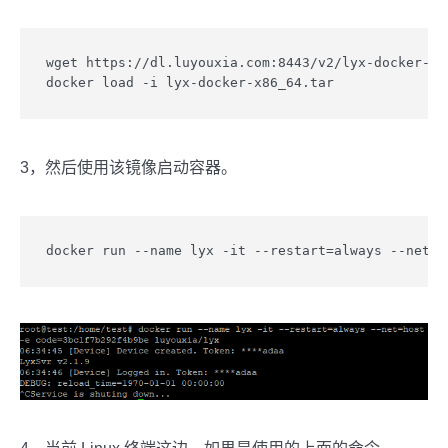
wget https://dl.luyouxia.com:8443/v2/lyx-docker-x86
docker load -i lyx-docker-x86_64.tar
3，然后使用该镜像启动容器。
docker run --name lyx -it --restart=always --ne