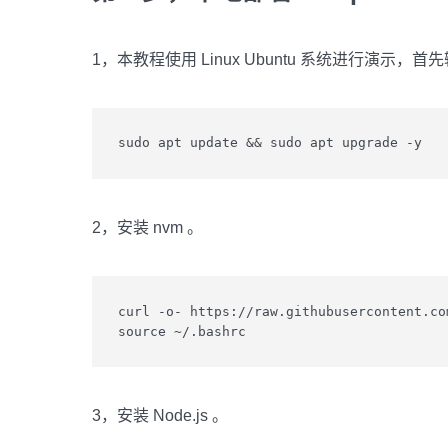
1，本教程使用 Linux Ubuntu 系统进行演示
sudo apt update && sudo apt upgrade -y
2，安装 nvm 。
curl -o- https://raw.githubusercontent.co
source ~/.bashrc
3，安装 Node.js 。