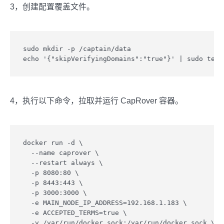
3，创建配置覆盖文件。
sudo mkdir -p /captain/data

echo '{"skipVerifyingDomains":"true"}' | sudo tee 
4，执行以下命令，拉取并运行 CapRover 容器。
docker run -d \

  --name caprover \

  --restart always \

  -p 8080:80 \

  -p 8443:443 \

  -p 3000:3000 \

  -e MAIN_NODE_IP_ADDRESS=192.168.1.183 \

  -e ACCEPTED_TERMS=true \

  -v /var/run/docker.sock:/var/run/docker.sock \
